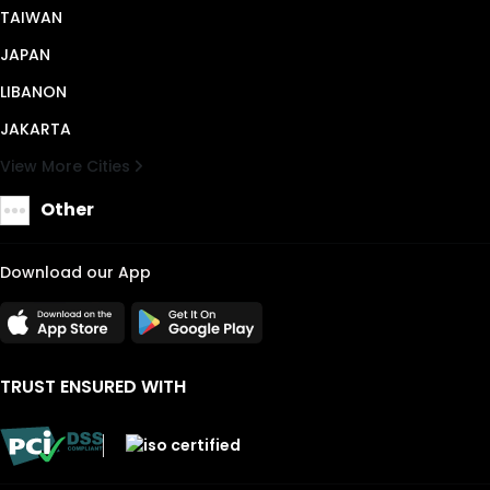
TAIWAN
JAPAN
LIBANON
JAKARTA
View More Cities
Other
Download our App
TRUST ENSURED WITH