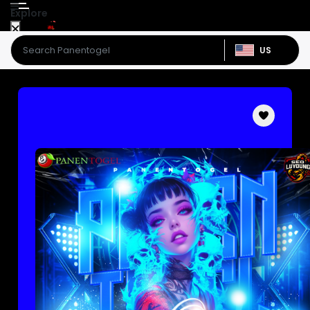
Explore
US