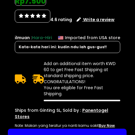
Rp7.500
4.6 rating
Write a review
ilmuan :
Hara-Hiri
Imported from USA store
Kata-kata hari ini: kudin ndu lah gus-gus!!
Add an additional item worth
KWD
60
to get
Free Fast Shipping
at
standard shipping price.
CONGRATULATIONS!
You are eligible for Free Fast
Shipping.
Ships from Ginting SL, Sold by :
Panentogel
Stores
Note: Makan yang teratur ya nanti kamu sakit
Buy Now
.