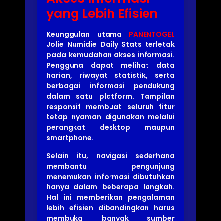
yang Lebih Efisien
Keunggulan utama
PANENTOGEL
Jolie Numidie Daily Stats terletak
pada kemudahan akses informasi.
Pengguna dapat melihat data
harian, riwayat statistik, serta
berbagai informasi pendukung
dalam satu platform. Tampilan
responsif membuat seluruh fitur
tetap nyaman digunakan melalui
perangkat desktop maupun
smartphone.
Selain itu, navigasi sederhana
membantu pengunjung
menemukan informasi dibutuhkan
hanya dalam beberapa langkah.
Hal ini memberikan pengalaman
lebih efisien dibandingkan harus
membuka banyak sumber