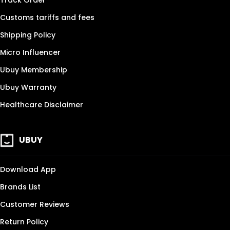
Customs tariffs and fees
Shipping Policy
Micro Influencer
Ubuy Membership
Ubuy Warranty
Healthcare Disclaimer
UBUY
Download App
Brands List
Customer Reviews
Return Policy